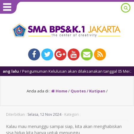
ng lalu
/ Pengumuman Kelulusan akan dilaksanakan tanggal 05 Mei 2025,
Anda ada di :
Home
/
Quotes / Kutipan
/
Diterbitkan :
Selasa, 12 Nov 2024
- Kategori :
Kalau mau menunggu sampai siap, kita akan menghabiskan
sisa hidup kita hanya untuk menunggu