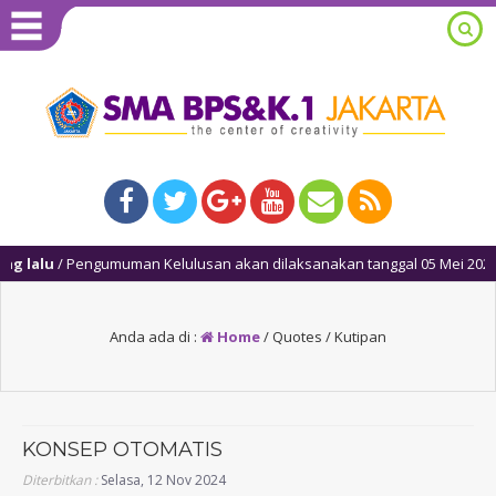
 lalu
/ Pengumuman Kelulusan akan dilaksanakan tanggal 05 Mei 2025, mu
Anda ada di :
Home
/
Quotes / Kutipan
KONSEP OTOMATIS
Diterbitkan :
Selasa, 12 Nov 2024