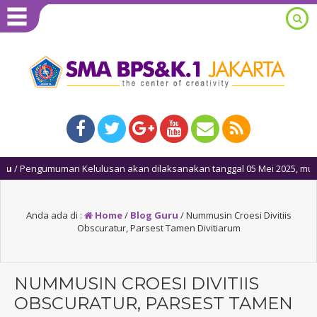
 Pengumuman Kelulusan akan dilaksanakan tanggal 05 Mei 2025, mulai puk
Anda ada di :
Home
/
Blog Guru
/
Nummusin Croesi Divitiis
Obscuratur, Parsest Tamen Divitiarum
NUMMUSIN CROESI DIVITIIS
OBSCURATUR, PARSEST TAMEN