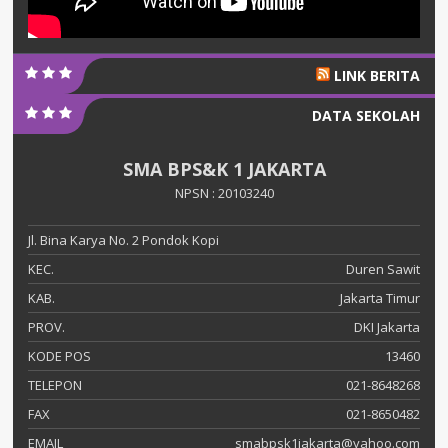
LINK BERITA
DATA SEKOLAH
SMA BPS&K 1 JAKARTA
NPSN : 20103240
Jl. Bina Karya No. 2 Pondok Kopi
KEC.
Duren Sawit
KAB.
Jakarta Timur
PROV.
DKI Jakarta
KODE POS
13460
TELEPON
021-8648268
FAX
021-8650482
EMAIL
smabpsk1jakarta@yahoo.com