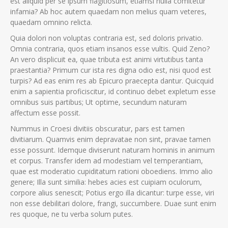
est aliquid per se ipsum flagitiosum, etiamsi nulla comitetur
infamia? Ab hoc autem quaedam non melius quam veteres,
quaedam omnino relicta.
Quia dolori non voluptas contraria est, sed doloris privatio.
Omnia contraria, quos etiam insanos esse vultis. Quid Zeno?
An vero displicuit ea, quae tributa est animi virtutibus tanta
praestantia? Primum cur ista res digna odio est, nisi quod est
turpis? Ad eas enim res ab Epicuro praecepta dantur. Quicquid
enim a sapientia proficiscitur, id continuo debet expletum esse
omnibus suis partibus; Ut optime, secundum naturam
affectum esse possit.
Nummus in Croesi divitiis obscuratur, pars est tamen
divitiarum. Quamvis enim depravatae non sint, pravae tamen
esse possunt. Idemque diviserunt naturam hominis in animum
et corpus. Transfer idem ad modestiam vel temperantiam,
quae est moderatio cupiditatum rationi oboediens. Immo alio
genere; Illa sunt similia: hebes acies est cuipiam oculorum,
corpore alius senescit; Potius ergo illa dicantur: turpe esse, viri
non esse debilitari dolore, frangi, succumbere. Duae sunt enim
res quoque, ne tu verba solum putes.