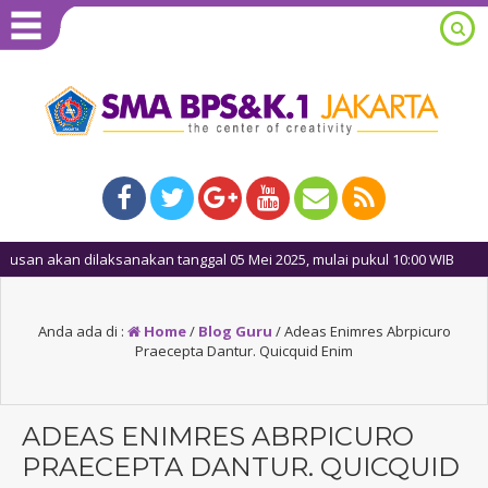
n akan dilaksanakan tanggal 05 Mei 2025, mulai pukul 10:00 WIB
Anda ada di :
Home
/
Blog Guru
/
Adeas Enimres Abrpicuro
Praecepta Dantur. Quicquid Enim
ADEAS ENIMRES ABRPICURO
PRAECEPTA DANTUR. QUICQUID