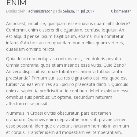
ENIM
Ditulis oleh :
administrator
pada
Selasa, 11 Jul 2017
0 komentar
An potest, inquit ille, quicquam esse suavius quam nihil dolere?
Contemnit enim disserendi elegantiam, confuse loquitur. An
est aliquid per se ipsum flagitiosum, etiamsi nulla comitetur
infamia? Ab hoc autem quaedam non melius quam veteres,
quaedam omnino relicta.
Quia dolori non voluptas contraria est, sed doloris privatio.
Omnia contraria, quos etiam insanos esse vultis. Quid Zeno?
An vero displicuit ea, quae tributa est animi virtutibus tanta
praestantia? Primum cur ista res digna odio est, nisi quod est
turpis? Ad eas enim res ab Epicuro praecepta dantur. Quicquid
enim a sapientia proficiscitur, id continuo debet expletum esse
omnibus suis partibus; Ut optime, secundum naturam
affectum esse possit.
Nummus in Croesi divitiis obscuratur, pars est tamen
divitiarum. Quamvis enim depravatae non sint, pravae tamen
esse possunt. Idemque diviserunt naturam hominis in animum
et corpus. Transfer idem ad modestiam vel temperantiam,