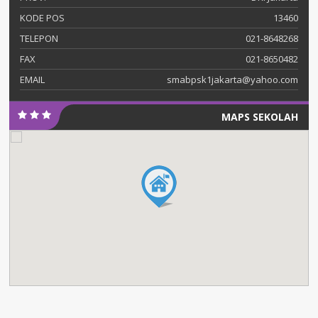
KODE POS
13460
TELEPON
021-8648268
FAX
021-8650482
EMAIL
smabpsk1jakarta@yahoo.com
MAPS SEKOLAH