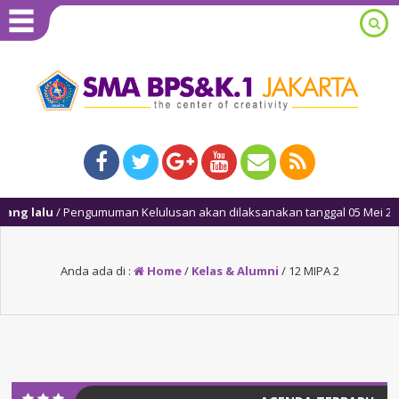
ng lalu
/ Pengumuman Kelulusan akan dilaksanakan tanggal 05 Mei 2025, 
Anda ada di :
Home
/
Kelas & Alumni
/
12 MIPA 2