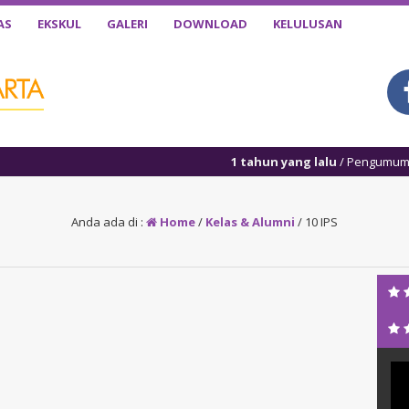
AS
EKSKUL
GALERI
DOWNLOAD
KELULUSAN
1 tahun yang lalu
/ Pengumuman Kelulu
Anda ada di :
Home
/
Kelas & Alumni
/
10 IPS