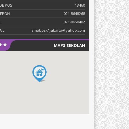
DE POS
13460
LEPON
021-8648268
X
021-8650482
AIL
smabpsk1jakarta@yahoo.com
MAPS SEKOLAH