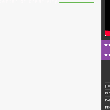
Jl.
KEC
KAB
PR