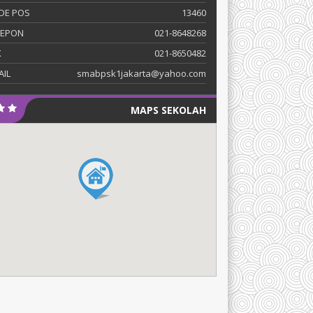
DE POS
13460
LEPON
021-8648268
X
021-8650482
AIL
smabpsk1jakarta@yahoo.com
MAPS SEKOLAH