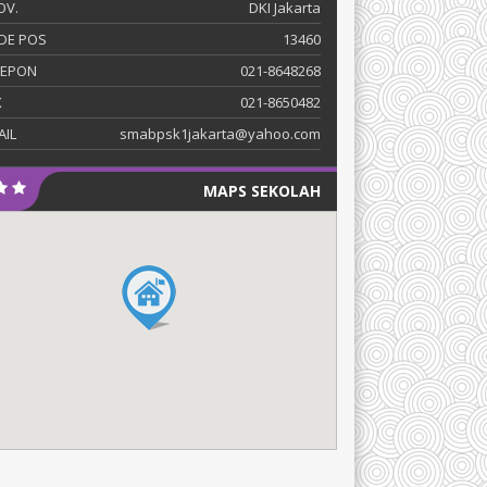
OV.
DKI Jakarta
DE POS
13460
LEPON
021-8648268
X
021-8650482
AIL
smabpsk1jakarta@yahoo.com
MAPS SEKOLAH