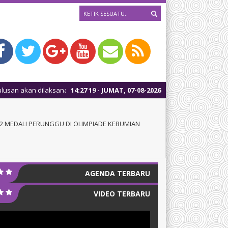
nakan tanggal 05 Mei 2025, mulai pukul 10:00 WIB
14
:
27
21
- JUMAT, 07-08-2026
1 tahun yan
2 MEDALI PERUNGGU DI OLIMPIADE KEBUMIAN
AGENDA TERBARU
VIDEO TERBARU