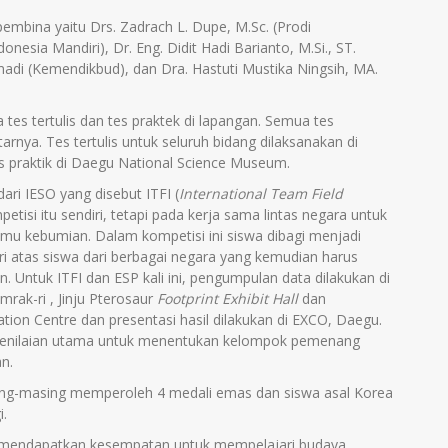
embina yaitu Drs. Zadrach L. Dupe, M.Sc. (Prodi
nesia Mandiri), Dr. Eng. Didit Hadi Barianto, M.Si., ST.
di (Kemendikbud), dan Dra. Hastuti Mustika Ningsih, MA.
tes tertulis dan tes praktek di lapangan. Semua tes
arnya. Tes tertulis untuk seluruh bidang dilaksanakan di
s praktik di Daegu National Science Museum.
dari IESO yang disebut ITFI (
International Team Field
mpetisi itu sendiri, tetapi pada kerja sama lintas negara untuk
u kebumian. Dalam kompetisi ini siswa dibagi menjadi
i atas siswa dari berbagai negara yang kemudian harus
. Untuk ITFI dan ESP kali ini, pengumpulan data dilakukan di
mrak-ri , Jinju Pterosaur
Footprint Exhibit
Hall
dan
tion Centre dan presentasi hasil dilakukan di EXCO, Daegu.
i penilaian utama untuk menentukan kelompok pemenang
n.
sing-masing memperoleh 4 medali emas dan siswa asal Korea
i.
ga mendapatkan kesempatan untuk mempelajari budaya