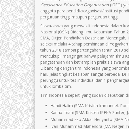
Geoscience Education Organization
(IGEO) ya
anggota para pendidik/organisasi/institusi pendi
perguruan tinggi maupun perguruan tinggi.
Siswa-siswa yang mewakili Indonesia dalam komp
Nasional (OSN) Bidang Ilmu Kebumian Tahun 20
SMA, Ditjen Pendidikan Dasar dan Menengah, K
seleksi melalui 4 tahap pembinaan di Yogyakarta
tahun 2018 sampai pertengahan tahun 2019 seb
mencukupi, mengingat bahwa pelajaran Ilmu K
pengetahuan dan ketrampilan praktis siswa ang
Dibanding dengan tim Indonesia yang berlomba
hari, jelas tingkat kesiapan sangat berbeda. D
perunggu untuk tes individual dan 1 pengharg
untuk lomba tim.
Tim Indonesia seperti yang sudah disebutkan diat
Handi Halim (SMA Kristen Immanuel, Pont
Karina Imani (SMA Kristen IPEKA Sunter, J
Muhammad Eko Akbar Heriyanto (SMA Nege
Ivan Muhammad Mahendra (MA Negeri Ins