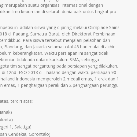
ng merupakan suatu organisasi internasional dengan
dikan ilmu kebumian di seluruh dunia baik untuk tingkat pra-
etisi ini adalah siswa yang dijaring melalui Olimpiade Sains
18 di Padang, Sumatra Barat, oleh Direktorat Pembinaan
emdikbud. Para siswa tersebut menjalani pelatihan dan
, Bandung, dan Jakarta selama total 45 hari mulai di akhir
elum keberangkatan. Waktu persiapan ini sangat tidak
ebumian tidak ada dalam kurikulum SMA, sehingga
gota tim sangat bergantung pada persiapan yang dilakukan.
 di 12
nd
IESO 2018 di Thailand dengan waktu persiapan 90
i Thailand Indonesia memperoleh 2 medali emas, 1 erak dan 1
aan emas, 1 penghargaan perak dan 2 penghargaan perunggu
as, terdiri atas:
ianak)
akarta)
ri 1, Salatiga)
an Cendekia, Gorontalo)