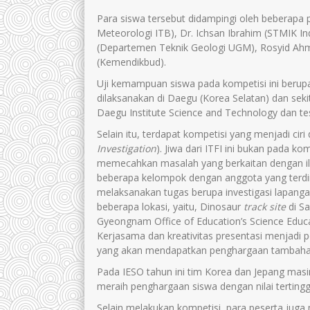
Para siswa tersebut didampingi oleh beberapa p
Meteorologi ITB), Dr. Ichsan Ibrahim (STMIK Indo
(Departemen Teknik Geologi UGM), Rosyid Ahma
(Kemendikbud).
Uji kemampuan siswa pada kompetisi ini berupa 
dilaksanakan di Daegu (Korea Selatan) dan sekit
Daegu Institute Science and Technology dan te
Selain itu, terdapat kompetisi yang menjadi ciri 
Investigation
). Jiwa dari ITFI ini bukan pada ko
memecahkan masalah yang berkaitan dengan ilm
beberapa kelompok dengan anggota yang terdir
melaksanakan tugas berupa investigasi lapangan
beberapa lokasi, yaitu, Dinosaur
track site
di Sa
Gyeongnam Office of Education’s Science Educa
Kerjasama dan kreativitas presentasi menjad
yang akan mendapatkan penghargaan tambaha
Pada IESO tahun ini tim Korea dan Jepang ma
meraih penghargaan siswa dengan nilai tertingg
Selain melakukan kompetisi, para peserta ju