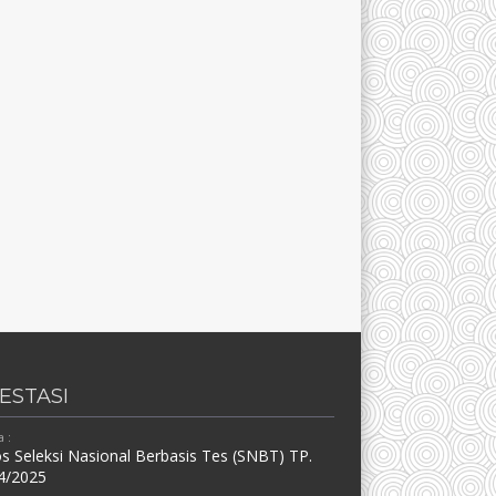
ESTASI
 :
s Seleksi Nasional Berbasis Tes (SNBT) TP.
4/2025