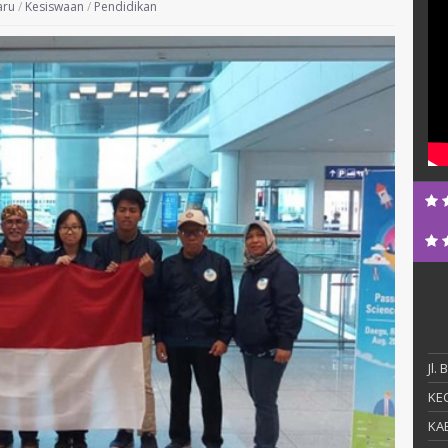
aru
/
Kesiswaan
/
Pendidikan
Jl.
KEC
KAB