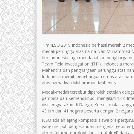
Tim IESO 2019 Indonesia berhasil meraih 2 med
medali perunggu atas nama Ivan Muhammad Ma
tim Indonesia juga mendapatkan penghargaan d
Team Field Investigation (ITFI), Indonesia m
Mahendra dan penghargaan perunggu atas nama 
Indonesia meraih penghargaan emas atas na
atas nama Ivan Muhammad Mahendra.
Medali-medali tersebut diperoleh setelah delega
pembina dari Kemendikbud, mengikuti 13
r
d
Inte
diselenggarakan di Daegu, Korsel, mulai tangg
43 tim dari 41 negara peserta dengan 2 negara p
IESO adalah ajang kompetisi siswa pra-perguru
yang meliputi pengetahuan mengenai geosfer (ge
atmosfer (meteorologi dan klimatologi) dan ast