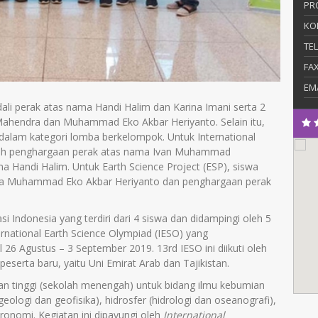
PR
KO
TE
FA
EM
ali perak atas nama Handi Halim dan Karina Imani serta 2
hendra dan Muhammad Eko Akbar Heriyanto. Selain itu,
alam kategori lomba berkelompok. Untuk International
eraih penghargaan perak atas nama Ivan Muhammad
Handi Halim. Untuk Earth Science Project (ESP), siswa
ma Muhammad Eko Akbar Heriyanto dan penghargaan perak
si Indonesia yang terdiri dari 4 siswa dan didampingi oleh 5
rnational Earth Science Olympiad (IESO) yang
al 26 Agustus – 3 September 2019. 13
r
d
IESO ini diikuti oleh
eserta baru, yaitu Uni Emirat Arab dan Tajikistan.
an tinggi (sekolah menengah) untuk bidang ilmu kebumian
ologi dan geofisika), hidrosfer (hidrologi dan oseanografi),
ronomi. Kegiatan ini dipayungi oleh
International