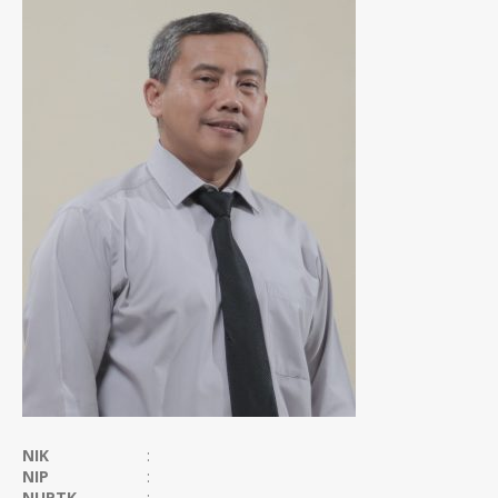
NIK
:
NIP
:
NUPTK
: