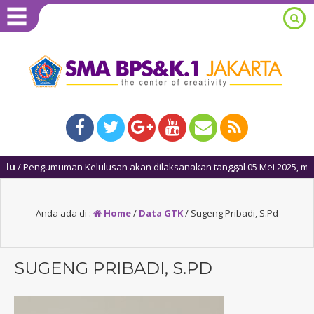
u
/ Pengumuman Kelulusan akan dilaksanakan tanggal 05 Mei 2025, mulai p
Anda ada di :
Home
/
Data GTK
/
Sugeng Pribadi, S.Pd
SUGENG PRIBADI, S.PD