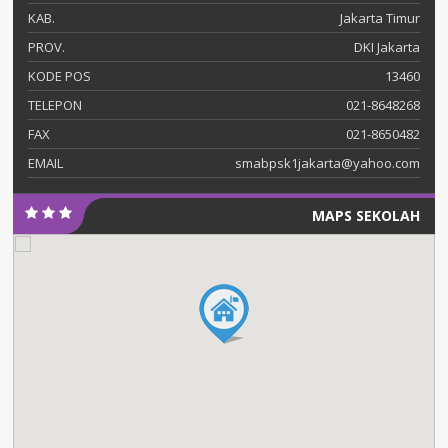
KAB.
Jakarta Timur
PROV.
DKI Jakarta
KODE POS
13460
TELEPON
021-8648268
FAX
021-8650482
EMAIL
smabpsk1jakarta@yahoo.com
MAPS SEKOLAH