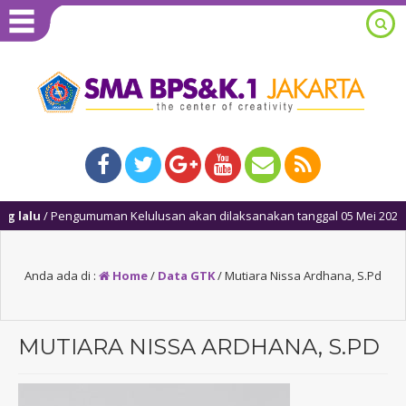
lalu
/ Pengumuman Kelulusan akan dilaksanakan tanggal 05 Mei 2025, mul
Anda ada di :
Home
/
Data GTK
/
Mutiara Nissa Ardhana, S.Pd
MUTIARA NISSA ARDHANA, S.PD