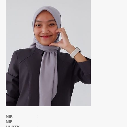
NIK
:
NIP
:
NUPTK
: