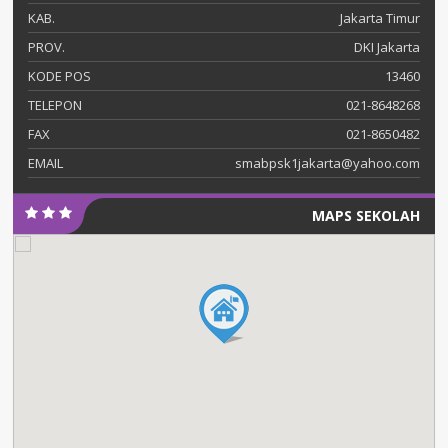
KAB.
Jakarta Timur
PROV.
DKI Jakarta
KODE POS
13460
TELEPON
021-8648268
FAX
021-8650482
EMAIL
smabpsk1jakarta@yahoo.com
MAPS SEKOLAH