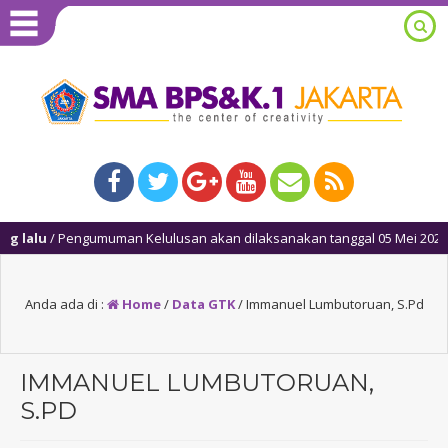
lalu
/ Pengumuman Kelulusan akan dilaksanakan tanggal 05 Mei 2025, mul
Anda ada di :
Home
/
Data GTK
/
Immanuel Lumbutoruan, S.Pd
IMMANUEL LUMBUTORUAN,
S.PD