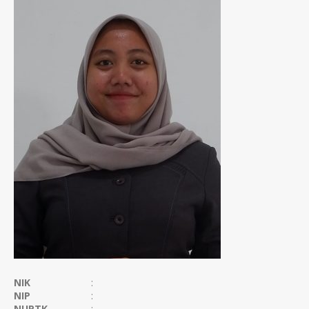
NIK
:
NIP
:
NUPTK
: