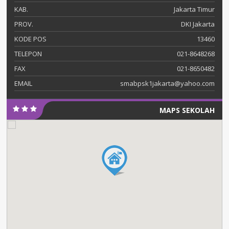
KAB.
Jakarta Timur
PROV.
DKI Jakarta
KODE POS
13460
TELEPON
021-8648268
FAX
021-8650482
EMAIL
smabpsk1jakarta@yahoo.com
MAPS SEKOLAH