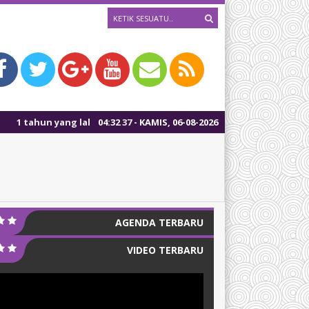
un yang lalu
/ Pengumuman Kelulusan akan dilaksanakan tanggal 05 Mei 2
04
:
32
37
- KAMIS, 06-08-2026
AGENDA TERBARU
VIDEO TERBARU