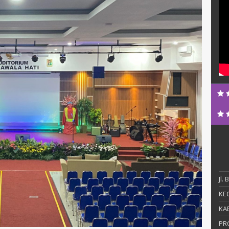
Jl.
KEC
KAB
PR