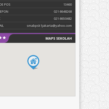
DE POS
13460
LEPON
021-8648268
X
021-8650482
AIL
smabpsk1jakarta@yahoo.com
MAPS SEKOLAH