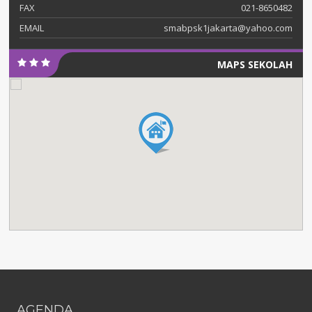
FAX
021-8650482
EMAIL
smabpsk1jakarta@yahoo.com
MAPS SEKOLAH
AGENDA