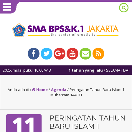
25, mulai pukul 10:00 WIB
1 tahun yang lalu
/ SELAMAT DATANG
Anda ada di :
Home
/
Agenda
/
Peringatan Tahun Baru Islam 1
Muharram 1440 H
11
PERINGATAN TAHUN
BARU ISLAM 1